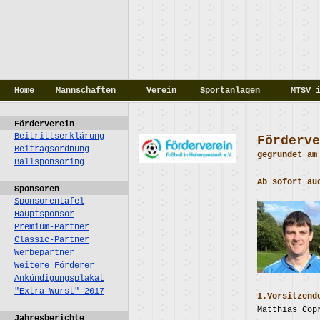
Home
Mannschaften
Verein
Sportanlagen
MTSV 
Förderverein
Beitrittserklärung
Förderve
Beitragsordnung
gegründet am
Ballsponsoring
Ab sofort au
Sponsoren
Sponsorentafel
Hauptsponsor
Premium-Partner
Classic-Partner
Werbepartner
Weitere Förderer
Ankündigungsplakat
"Extra-Wurst" 2017
1.Vorsitzend
Matthias Cop
Jahresberichte